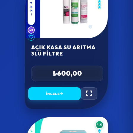
YENI
48
AÇIK KASA SU ARITMA
3LÜ FILTRE
₺600,00
İNCELE
4.0