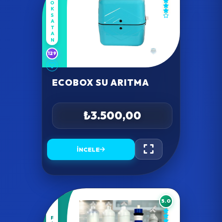
COKSATAN
129
ECOBOX SU ARITMA
₺3.500,00
İNCELE
5.0