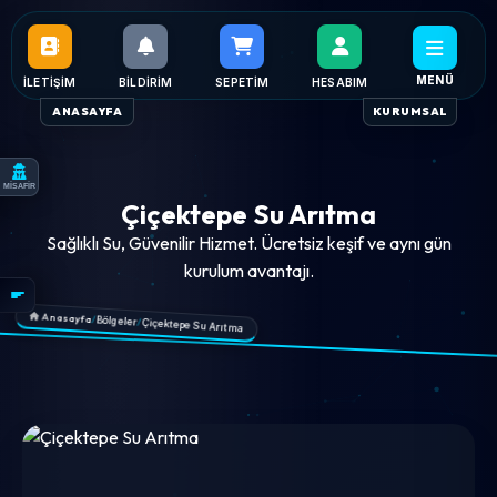
MENÜ
İLETIŞIM
BILDIRIM
SEPETIM
HESABIM
ANASAYFA
KURUMSAL
MİSAFİR
Çiçektepe Su Arıtma
Sağlıklı Su, Güvenilir Hizmet. Ücretsiz keşif ve aynı gün
kurulum avantajı.
Anasayfa
/
Bölgeler
/
Çiçektepe Su Arıtma