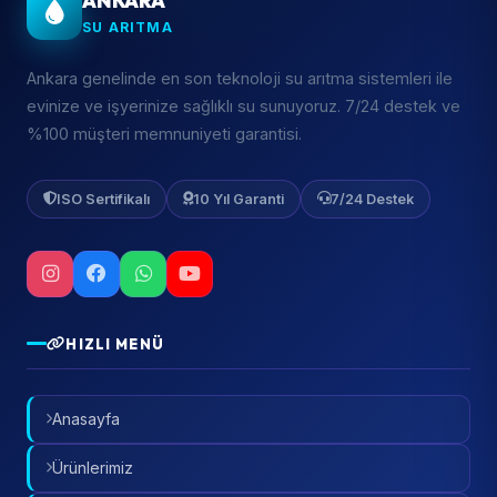
ANKARA
SU ARITMA
Ankara genelinde en son teknoloji su arıtma sistemleri ile
evinize ve işyerinize sağlıklı su sunuyoruz. 7/24 destek ve
%100 müşteri memnuniyeti garantisi.
ISO Sertifikalı
10 Yıl Garanti
7/24 Destek
HIZLI MENÜ
Anasayfa
Ürünlerimiz