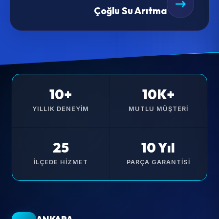
Çoğlu Su Arıtma
10+
10K+
YILLIK DENEYIM
MUTLU MÜŞTERI
25
10 Yıl
İLÇEDE HIZMET
PARÇA GARANTISI