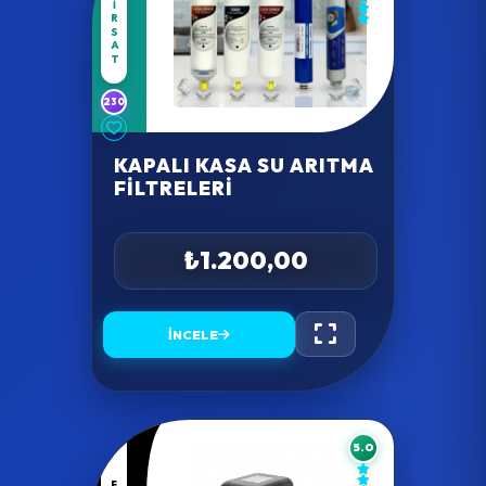
FIRSAT
230
KAPALI KASA SU ARITMA
FILTRELERI
₺1.200,00
İNCELE
5.0