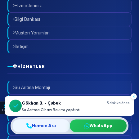
Hizmetlerimiz
Bilgi Bankası
Müşteri Yorumları
İletişim
HIZMETLER
Su Arıtma Montajı
Filtre Değişimi
TEMA
Cihaz Bakımı
Hemen Ara
WhatsApp
Kullanım Alanları