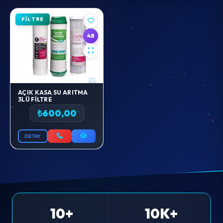
FİLTRE
48
AÇIK KASA SU ARITMA
3LÜ FILTRE
₺600,00
DETAY
10+
10K+