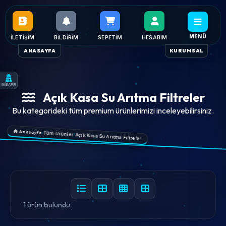
MENÜ
İLETIŞIM
BILDIRIM
SEPETIM
HESABIM
ANASAYFA
KURUMSAL
MİSAFİR
Açık Kasa Su Arıtma Filtreler
Bu kategorideki tüm premium ürünlerimizi inceleyebilirsiniz.
Anasayfa
/
Tüm Ürünler
/
Açık Kasa Su Arıtma Filtreler
1 ürün bulundu