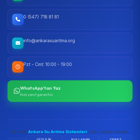
0 (547) 718 81 81
info@ankarasuaritma.org
Pzt - Cmt: 10:00 - 19:00
WhatsApp'tan Yaz
Hızlı yanıt garantisi
© 2026
Ankara Su Arıtma Sistemleri
. Tüm Hakları Saklıdır.
GIZLILIK
KULLANIM
ÇEREZ