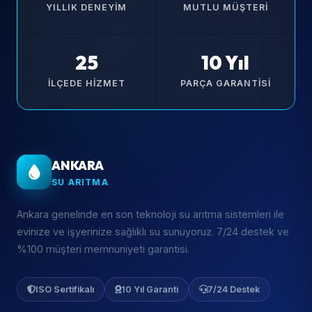
YILLIK DENEYIM
MUTLU MÜŞTERI
25
10 Yıl
İLÇEDE HIZMET
PARÇA GARANTISI
ANKARA
SU ARITMA
Ankara genelinde en son teknoloji su arıtma sistemleri ile
evinize ve işyerinize sağlıklı su sunuyoruz. 7/24 destek ve
%100 müşteri memnuniyeti garantisi.
ISO Sertifikalı
10 Yıl Garanti
7/24 Destek