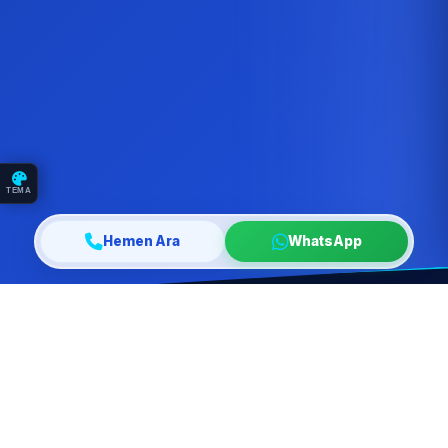
TEMA
Hemen Ara
WhatsApp
10+
10K+
YILLIK DENEYIM
MUTLU MÜŞTERI