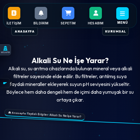
MENÜ
İLETIŞIM
BILDIRIM
SEPETIM
HESABIM
ANASAYFA
KURUMSAL
MİSAFİR
Alkali Su Ne İşe Yarar?
Alkali su, su arıtma cihazlarında bulunan mineral veya alkali
filtreler sayesinde elde edilir. Bu filtreler, arıtılmış suya
faydalı mineraller ekleyerek suyun pH seviyesini yükseltir.
Böylece hem daha dengeli hem de içimi daha yumuşak bir su
ortaya çıkar.
Anasayfa
/
Faydalı Bilgiler
/
Alkali Su Ne İşe Yarar?