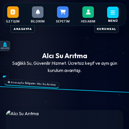
MENÜ
İLETIŞIM
BILDIRIM
SEPETIM
HESABIM
ANASAYFA
KURUMSAL
MİSAFİR
Alcı Su Arıtma
Sağlıklı Su, Güvenilir Hizmet. Ücretsiz keşif ve aynı gün
kurulum avantajı.
Anasayfa
/
Bölgeler
/
Alcı Su Arıtma