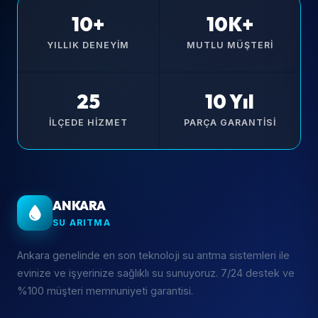
10+
10K+
YILLIK DENEYIM
MUTLU MÜŞTERI
25
10 Yıl
İLÇEDE HIZMET
PARÇA GARANTISI
ANKARA
SU ARITMA
Ankara genelinde en son teknoloji su arıtma sistemleri ile
evinize ve işyerinize sağlıklı su sunuyoruz. 7/24 destek ve
%100 müşteri memnuniyeti garantisi.