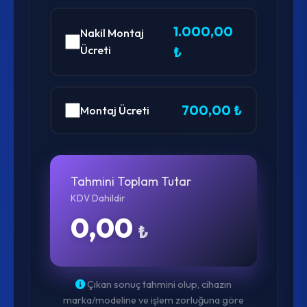
1.000,00
Nakil Montaj
Ücreti
₺
700,00 ₺
Montaj Ücreti
Tahmini Toplam Tutar
KDV Dahildir
0,00
₺
Çıkan sonuç tahmini olup, cihazın
marka/modeline ve işlem zorluğuna göre