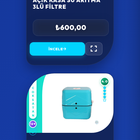
AÇIK KASA SU ARITMA
3LÜ FILTRE
₺600,00
İNCELE
4.0
COKSATAN
129