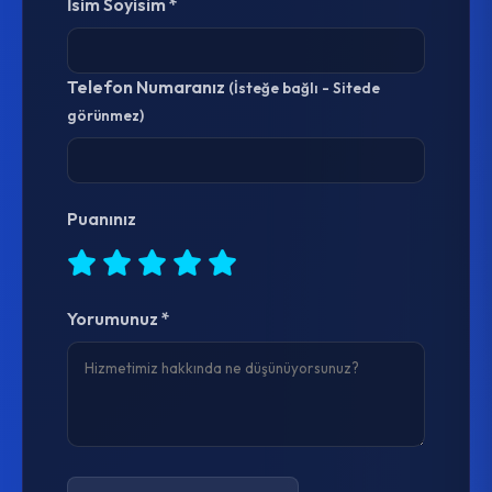
İsim Soyisim *
Telefon Numaranız
(İsteğe bağlı - Sitede
görünmez)
Puanınız
Yorumunuz *