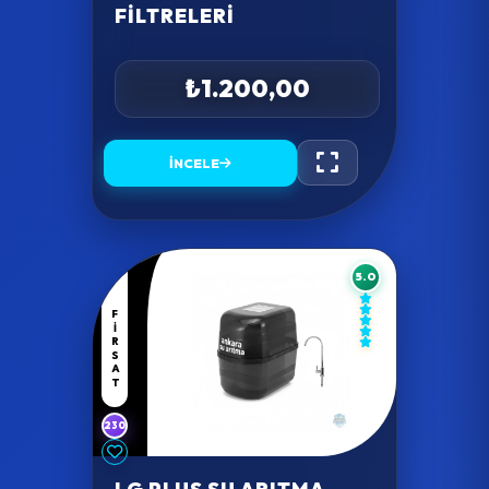
FILTRELERI
₺1.200,00
İNCELE
5.0
FIRSAT
230