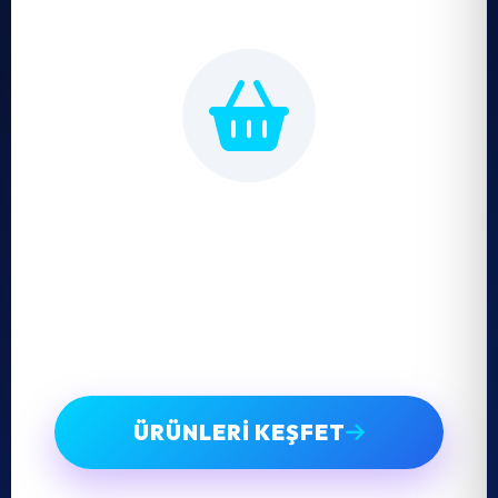
Sepetiniz Bomboş
Hemen en son teknoloji su arıtma
sistemlerimizi inceleyerek sepetinizi doldurun.
ÜRÜNLERI KEŞFET