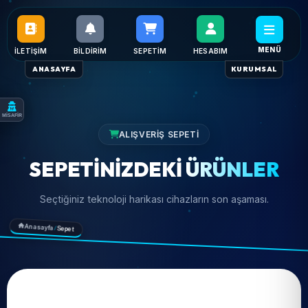
MENÜ
İLETIŞIM
BILDIRIM
SEPETIM
HESABIM
ANASAYFA
KURUMSAL
MİSAFİR
ALIŞVERIŞ SEPETI
SEPETINIZDEKI
ÜRÜNLER
Seçtiğiniz teknoloji harikası cihazların son aşaması.
Anasayfa
/
Sepet