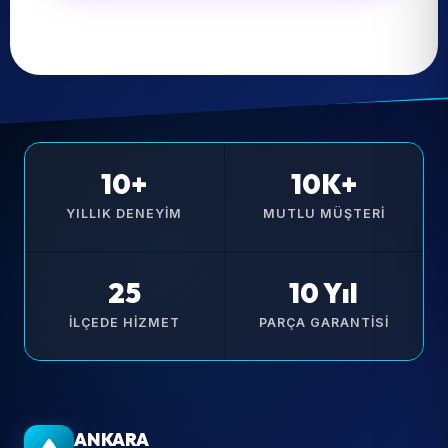
10+
10K+
YILLIK DENEYIM
MUTLU MÜŞTERI
25
10 Yıl
İLÇEDE HIZMET
PARÇA GARANTISI
ANKARA