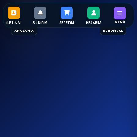
MENÜ
İLETIŞIM
BILDIRIM
SEPETIM
HESABIM
ANASAYFA
KURUMSAL
MİSAFİR
Beyobası Su Arıtma
Sağlıklı Su, Güvenilir Hizmet. Ücretsiz keşif ve aynı gün
kurulum avantajı.
Anasayfa
/
Bölgeler
/
Beyobası Su Arıtma