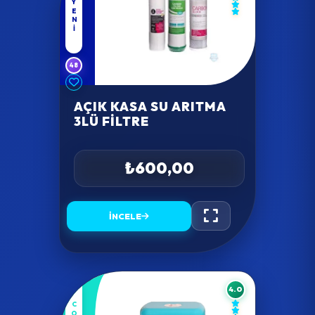
YENI
48
AÇIK KASA SU ARITMA
3LÜ FILTRE
₺600,00
İNCELE
4.0