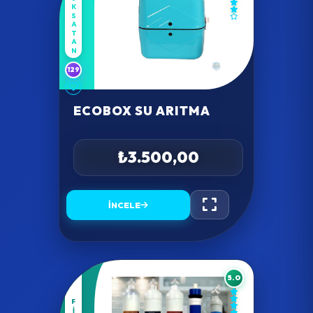
COKSATAN
129
ECOBOX SU ARITMA
₺3.500,00
İNCELE
5.0