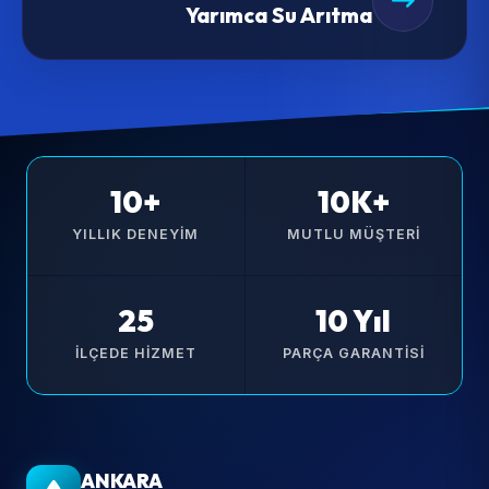
Yarımca Su Arıtma
10+
10K+
YILLIK DENEYIM
MUTLU MÜŞTERI
25
10 Yıl
İLÇEDE HIZMET
PARÇA GARANTISI
ANKARA