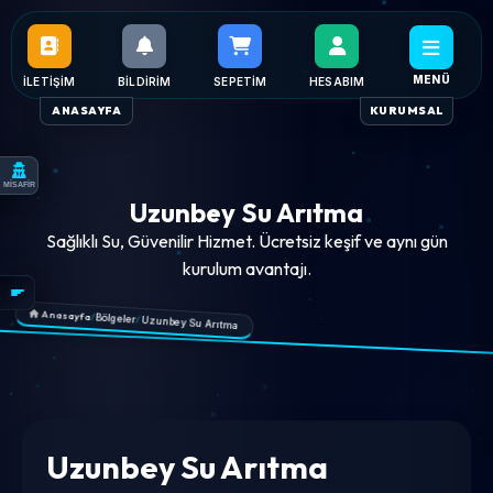
MENÜ
İLETIŞIM
BILDIRIM
SEPETIM
HESABIM
ANASAYFA
KURUMSAL
MİSAFİR
Uzunbey Su Arıtma
Sağlıklı Su, Güvenilir Hizmet. Ücretsiz keşif ve aynı gün
kurulum avantajı.
Anasayfa
/
Bölgeler
/
Uzunbey Su Arıtma
Uzunbey Su Arıtma