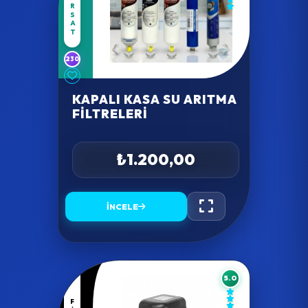
FIRSAT
230
KAPALI KASA SU ARITMA
FILTRELERI
₺1.200,00
İNCELE
5.0