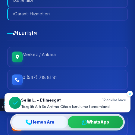
Su Analizi
Garanti Hizmetleri
İLETIŞIM
Merkez / Ankara
0 (547) 718 81 81
info@ankarasuaritma.org
TEMA
Hemen Ara
WhatsApp
Pzt - Cmt: 10:00 - 19:00