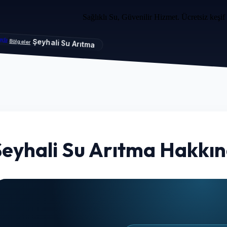
Sağlıklı Su, Güvenilir Hizmet. Ücretsiz keşif
/
ayfa
/
Şeyhali Su Arıtma
Bölgeler
Şeyhali Su Arıtma Hakkı