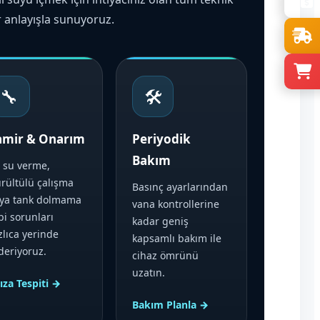
r anlayışla sunuyoruz.
🔧
🛠️
amir & Onarım
Periyodik
Bakım
 su verme,
rültülü çalışma
Basınç ayarlarından
ya tank dolmama
vana kontrollerine
bi sorunları
kadar geniş
zlıca yerinde
kapsamlı bakım ile
deriyoruz.
cihaz ömrünü
uzatın.
ıza Tespiti →
Bakım Planla →