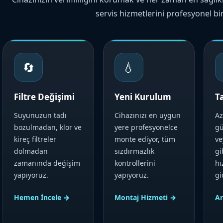
servis hizmetlerini profesyonel bi
🔄
💧
Filtre Değişimi
Yeni Kurulum
T
Suyunuzun tadı
Cihazınızı en uygun
Az
bozulmadan, klor ve
yere profesyonelce
gü
kireç filtreler
monte ediyor, tüm
ve
dolmadan
sızdırmazlık
gi
zamanında değişim
kontrollerini
hı
yapıyoruz.
yapıyoruz.
gi
Hemen İncele →
Montaj Hizmeti →
Ar