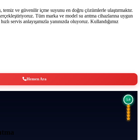
, temiz ve güvenilir içme suyunu en doğru çözümlerle ulaştırmaktır.
de gerçekleştiriyoruz. Tüm marka ve model su arıtma cihazlarına uygun
ızlı servis anlayışımızla yanınızda oluyoruz. Kullandığımız
Hemen Ara
5.0
4.0
5.0
5.0
rıtma