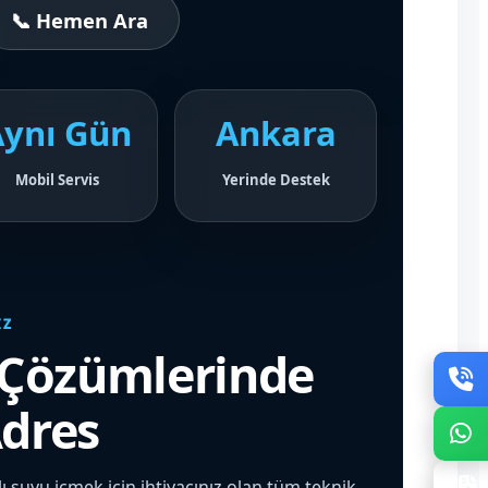
📞 Hemen Ara
Aynı Gün
Ankara
Mobil Servis
Yerinde Destek
IZ
 Çözümlerinde
dres
ı suyu içmek için ihtiyacınız olan tüm teknik