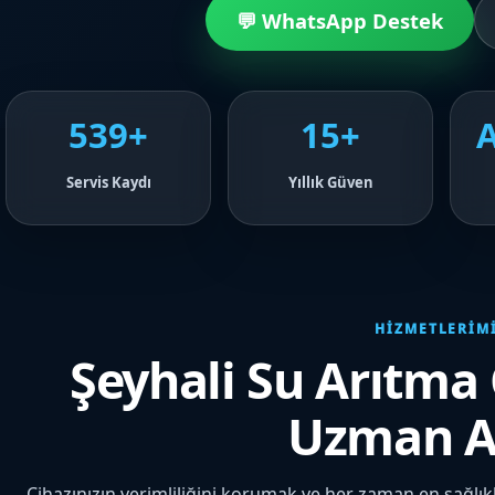
💬 WhatsApp Destek
539+
15+
Servis Kaydı
Yıllık Güven
HIZMETLERIM
Şeyhali Su Arıtma
Uzman A
Cihazınızın verimliliğini korumak ve her zaman en sağlıkl