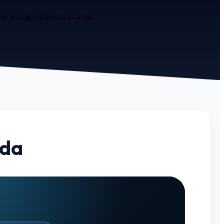
 ve aynı gün kurulum avantajı.
nda