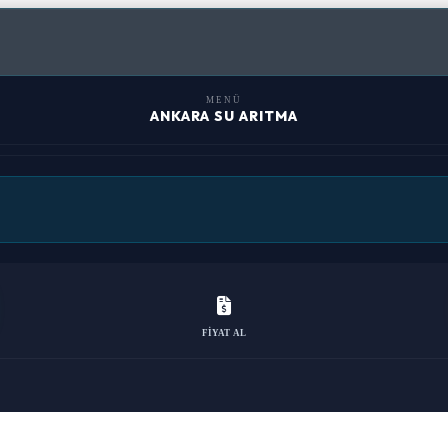
MENÜ
ANKARA SU ARITMA
FIYAT AL
Su Arıtma Cihazı Montajı
Su Arıtma Yedek Parça
Su Arıtma Basınç ve Kaçak S