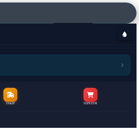
KURUMSAL
TAKIP
SEPETIM
orunları