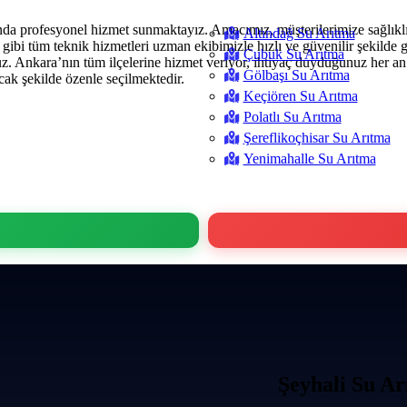
nda profesyonel hizmet sunmaktayız. Amacımız, müşterilerimize sağlıklı
Altındağ Su Arıtma
iti gibi tüm teknik hizmetleri uzman ekibimizle hızlı ve güvenilir şekil
Çubuk Su Arıtma
 Ankara’nın tüm ilçelerine hizmet veriyor, ihtiyaç duyduğunuz her an h
Gölbaşı Su Arıtma
cak şekilde özenle seçilmektedir.
Keçiören Su Arıtma
Polatlı Su Arıtma
Şereflikoçhisar Su Arıtma
Yenimahalle Su Arıtma
Şeyhali Su A