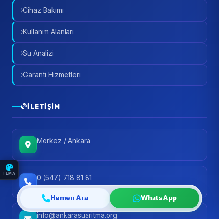
Cihaz Bakımı
Kullanım Alanları
Su Analizi
Garanti Hizmetleri
İLETIŞIM
Merkez / Ankara
TEMA
0 (547) 718 81 81
Hemen Ara
WhatsApp
info@ankarasuaritma.org