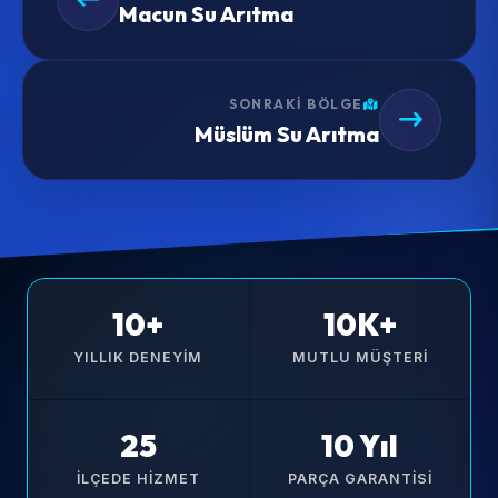
Macun Su Arıtma
SONRAKI BÖLGE
Müslüm Su Arıtma
10+
10K+
YILLIK DENEYIM
MUTLU MÜŞTERI
25
10 Yıl
İLÇEDE HIZMET
PARÇA GARANTISI