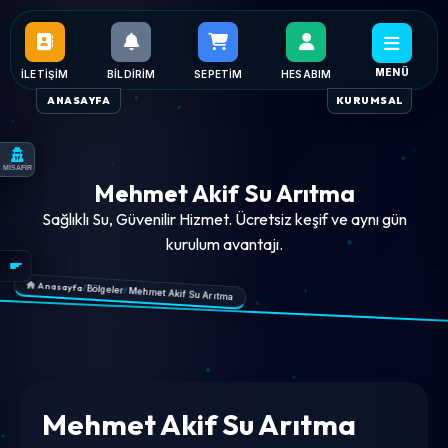
MENÜ
İLETIŞIM
BILDIRIM
SEPETIM
HESABIM
ANASAYFA
KURUMSAL
MİSAFİR
Mehmet Akif Su Arıtma
Sağlıklı Su, Güvenilir Hizmet. Ücretsiz keşif ve aynı gün
kurulum avantajı.
Anasayfa
/
Bölgeler
/
Mehmet Akif Su Arıtma
Mehmet Akif Su Arıtma