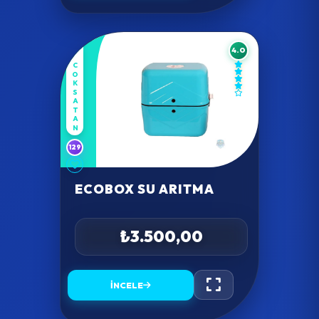
4.0
COKSATAN
129
ECOBOX SU ARITMA
₺3.500,00
İNCELE