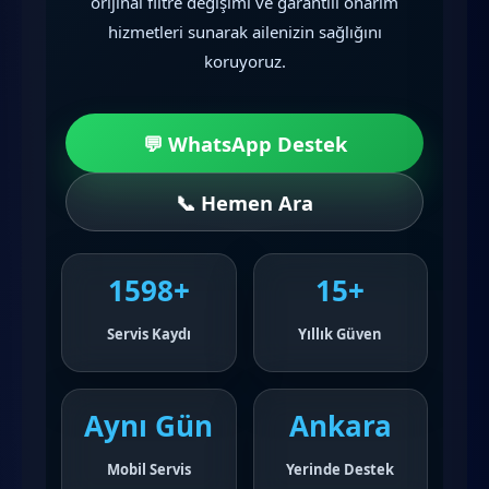
orijinal filtre değişimi ve garantili onarım
hizmetleri sunarak ailenizin sağlığını
koruyoruz.
💬 WhatsApp Destek
📞 Hemen Ara
1598+
15+
Servis Kaydı
Yıllık Güven
Aynı Gün
Ankara
Mobil Servis
Yerinde Destek