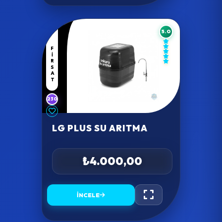
5.0
FIRSAT
230
LG PLUS SU ARITMA
₺4.000,00
İNCELE