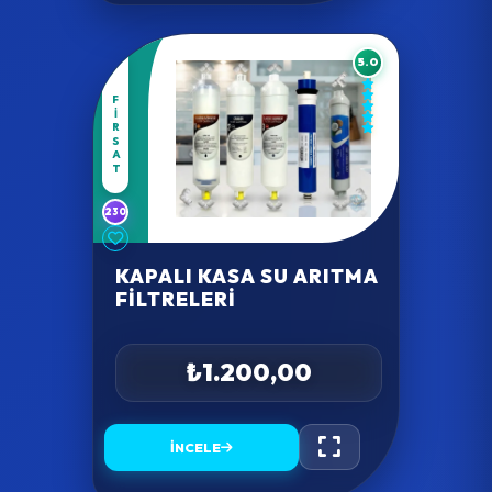
5.0
FIRSAT
230
KAPALI KASA SU ARITMA
FILTRELERI
₺1.200,00
İNCELE