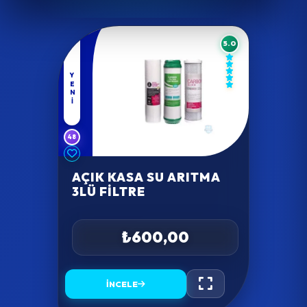
5.0
YENI
48
AÇIK KASA SU ARITMA
3LÜ FILTRE
₺600,00
İNCELE