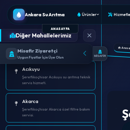
Ankara Su Arıtma
Ürünler
Hizmetle
ANASAYFA
Diğer Mahallelerimiz
Anasa
MİSAFİR
Acıkuyu
Şereflikoçhisar Acıkuyu su arıtma teknik
servis hizmeti.
Akarca
Ş
Şereflikoçhisar Akarca özel filtre bakım
servisi.