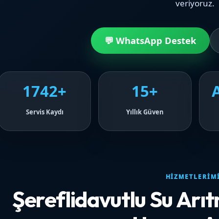
veriyoruz.
💬 WhatsApp Destek
1742+
15+
Servis Kaydı
Yıllık Güven
HIZMETLERIM
Şereflidavutlu Su Ar