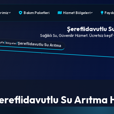
rimiz
Bakım Paketleri
Hizmet Bölgeleri
Faydal
Şereflidavutlu S
Sağlıklı Su, Güvenilir Hizmet. Ücretsiz keşif
/
yfa
/
Şereflidavutlu Su Arıtma
Bölgeler
ereflidavutlu Su Arıtma