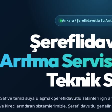
Ankara / Şereflidavutlu Su Arı
Şereflida
Arıtma Servis
Teknik 
Saf ve temiz suya ulaşmak Şereflidavutlu sakinleri için ar
ve kireci arındıran sistemlerimizle, Şereflidavutlu genelin