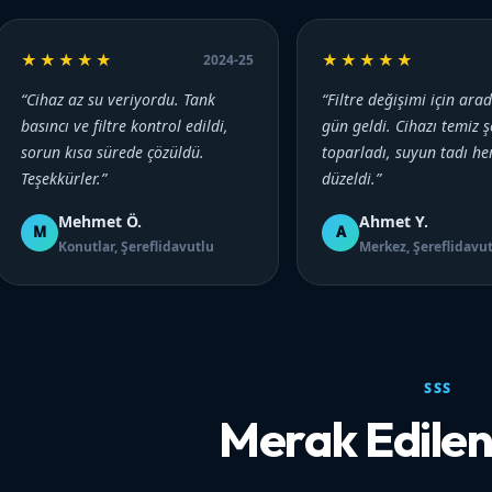
★★★★★
★★★★★
2024-25
“Cihaz az su veriyordu. Tank
“Filtre değişimi için ara
basıncı ve filtre kontrol edildi,
gün geldi. Cihazı temiz ş
sorun kısa sürede çözüldü.
toparladı, suyun tadı h
Teşekkürler.”
düzeldi.”
Mehmet Ö.
Ahmet Y.
M
A
Konutlar, Şereflidavutlu
Merkez, Şereflidavu
SSS
Merak Edilen