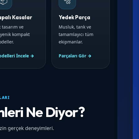
📦
🔩
apalı Kasalar
Yedek Parça
k tasarım ve
Musluk, tank ve
jyenik kompakt
tamamlayıcı tüm
deller.
ekipmanlar.
delleri İncele →
Parçaları Gör →
LARI
nleri Ne Diyor?
izin gerçek deneyimleri.