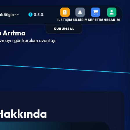
ı Bilgiler
S.S.S.
İLETIŞIM
BILDIRIM
SEPETIM
HESABIM
KURUMSAL
u Arıtma
 ve aynı gün kurulum avantajı.
 Hakkında