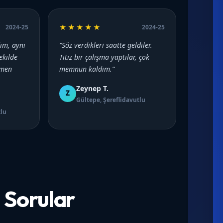
★★★★★
2024-25
2024-25
dım, aynı
“Söz verdikleri saatte geldiler.
ekilde
Titiz bir çalışma yaptılar, çok
emen
memnun kaldım.”
Zeynep T.
Z
Gültepe, Şereflidavutlu
tlu
 Sorular