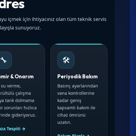
dres
yu içmek için ihtiyacınız olan tüm teknik servis
layışla sunuyoruz.
🔧
🛠️
amir & Onarım
Periyodik Bakım
 su verme,
Basınç ayarlarından
rültülü çalışma
vana kontrollerine
ya tank dolmama
kadar geniş
bi sorunları hızlıca
kapsamlı bakım ile
rinde gideriyoruz.
cihaz ömrünü
uzatın.
ıza Tespiti →
Bakım Planla →