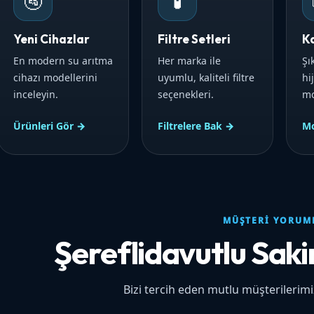
🚰
🧪
Yeni Cihazlar
Filtre Setleri
K
En modern su arıtma
Her marka ile
Şı
cihazı modellerini
uyumlu, kaliteli filtre
hi
inceleyin.
seçenekleri.
mo
Ürünleri Gör →
Filtrelere Bak →
Mo
MÜŞTERI YORUM
Şereflidavutlu Saki
Bizi tercih eden mutlu müşterilerim