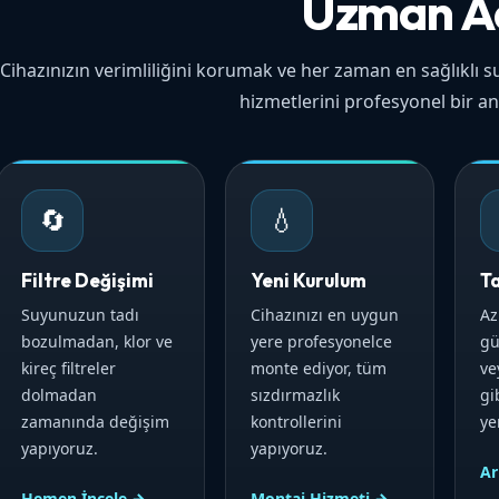
Uzman A
Cihazınızın verimliliğini korumak ve her zaman en sağlıklı su
hizmetlerini profesyonel bir an
🔄
💧
Filtre Değişimi
Yeni Kurulum
T
Suyunuzun tadı
Cihazınızı en uygun
Az
bozulmadan, klor ve
yere profesyonelce
gü
kireç filtreler
monte ediyor, tüm
ve
dolmadan
sızdırmazlık
gi
zamanında değişim
kontrollerini
ye
yapıyoruz.
yapıyoruz.
Ar
Hemen İncele →
Montaj Hizmeti →