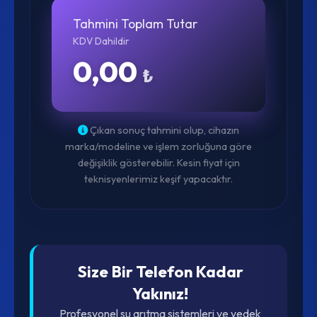
Tahmini Toplam Tutar
KDV Dahildir
0,00
₺
Çıkan sonuç tahmini olup, cihazın
marka/modeline ve işlem zorluğuna göre
değişiklik gösterebilir. Kesin fiyat için
teknisyenlerimiz keşif yapacaktır.
Size Bir Telefon Kadar
Yakınız!
Profesyonel su arıtma sistemleri ve yedek