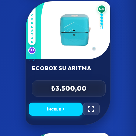
4.0
COKSATAN
129
ECOBOX SU ARITMA
₺3.500,00
İNCELE