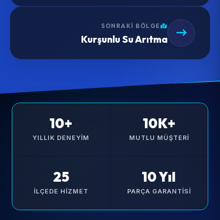
SONRAKI BÖLGE
Kurşunlu Su Arıtma
10+
10K+
YILLIK DENEYIM
MUTLU MÜŞTERI
25
10 Yıl
İLÇEDE HIZMET
PARÇA GARANTISI