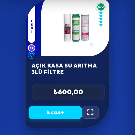
5.0
YENI
48
AÇIK KASA SU ARITMA
3LÜ FILTRE
₺600,00
İNCELE