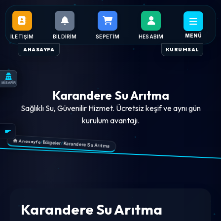
MENÜ
İLETIŞIM
BILDIRIM
SEPETIM
HESABIM
ANASAYFA
KURUMSAL
MİSAFİR
Karandere Su Arıtma
Sağlıklı Su, Güvenilir Hizmet. Ücretsiz keşif ve aynı gün
kurulum avantajı.
Anasayfa
/
Bölgeler
/
Karandere Su Arıtma
Karandere Su Arıtma