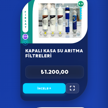
5.0
FIRSAT
230
KAPALI KASA SU ARITMA
FILTRELERI
₺1.200,00
İNCELE