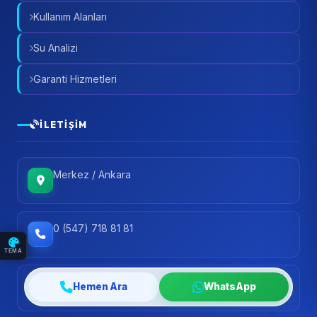
Kullanım Alanları
Su Analizi
Garanti Hizmetleri
İLETIŞIM
Merkez / Ankara
0 (547) 718 81 81
TEMA
info@ankarasuaritma.org
Hemen Ara
WhatsApp