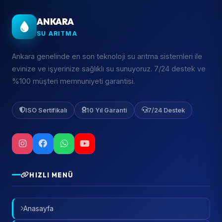
ANKARA
SU ARITMA
Ankara genelinde en son teknoloji su arıtma sistemleri ile
evinize ve işyerinize sağlıklı su sunuyoruz. 7/24 destek ve
%100 müşteri memnuniyeti garantisi.
ISO Sertifikalı
10 Yıl Garanti
7/24 Destek
HIZLI MENÜ
Anasayfa