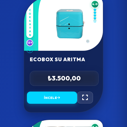
4.0
COKSATAN
129
ECOBOX SU ARITMA
₺3.500,00
İNCELE