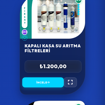
5.0
FIRSAT
230
KAPALI KASA SU ARITMA
FILTRELERI
₺1.200,00
İNCELE