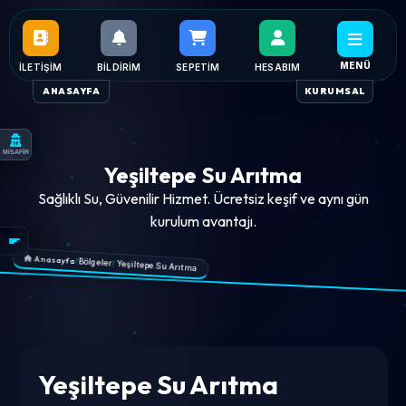
MENÜ
İLETIŞIM
BILDIRIM
SEPETIM
HESABIM
ANASAYFA
KURUMSAL
MİSAFİR
Yeşiltepe Su Arıtma
Sağlıklı Su, Güvenilir Hizmet. Ücretsiz keşif ve aynı gün
kurulum avantajı.
Anasayfa
/
Bölgeler
/
Yeşiltepe Su Arıtma
Yeşiltepe Su Arıtma