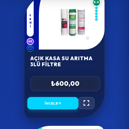
5.0
YENI
48
AÇIK KASA SU ARITMA
3LÜ FILTRE
₺600,00
İNCELE