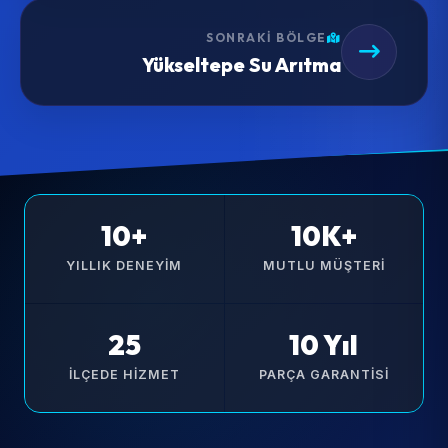
SONRAKI BÖLGE
Yükseltepe Su Arıtma
10+
10K+
YILLIK DENEYIM
MUTLU MÜŞTERI
25
10 Yıl
İLÇEDE HIZMET
PARÇA GARANTISI