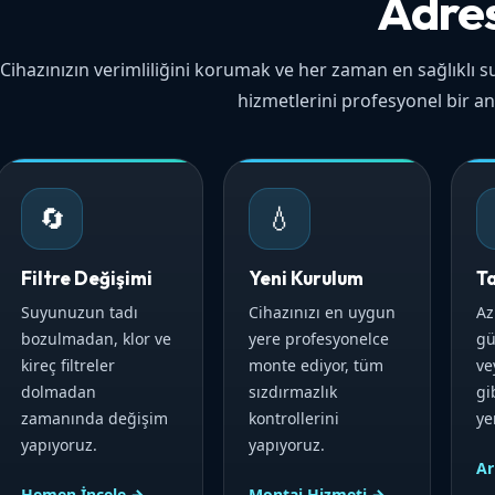
Adre
Cihazınızın verimliliğini korumak ve her zaman en sağlıklı su
hizmetlerini profesyonel bir an
🔄
💧
Filtre Değişimi
Yeni Kurulum
T
Suyunuzun tadı
Cihazınızı en uygun
Az
bozulmadan, klor ve
yere profesyonelce
gü
kireç filtreler
monte ediyor, tüm
ve
dolmadan
sızdırmazlık
gi
zamanında değişim
kontrollerini
ye
yapıyoruz.
yapıyoruz.
Ar
Hemen İncele →
Montaj Hizmeti →