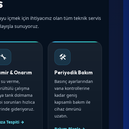
s
yu içmek için ihtiyacınız olan tüm teknik servis
layışla sunuyoruz.
🔧
🛠️
amir & Onarım
Periyodik Bakım
 su verme,
Basınç ayarlarından
rültülü çalışma
vana kontrollerine
ya tank dolmama
kadar geniş
bi sorunları hızlıca
kapsamlı bakım ile
rinde gideriyoruz.
cihaz ömrünü
uzatın.
ıza Tespiti →
Bakım Planla →