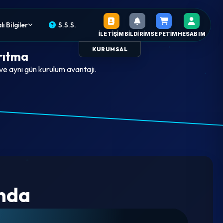
ı Bilgiler
S.S.S.
İLETIŞIM
BILDIRIM
SEPETIM
HESABIM
KURUMSAL
rıtma
 ve aynı gün kurulum avantajı.
ında