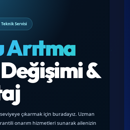
 Teknik Servisi
u Arıtma
e Değişimi &
aj
 seviyeye çıkarmak için buradayız. Uzman
garantili onarım hizmetleri sunarak ailenizin