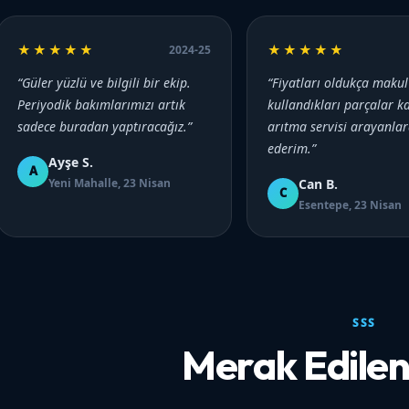
★★★★★
★★★★★
2024-25
“Güler yüzlü ve bilgili bir ekip.
“Fiyatları oldukça makul
Periyodik bakımlarımızı artık
kullandıkları parçalar kal
sadece buradan yaptıracağız.”
arıtma servisi arayanlar
ederim.”
Ayşe S.
A
Yeni Mahalle, 23 Nisan
Can B.
C
Esentepe, 23 Nisan
SSS
Merak Edilen