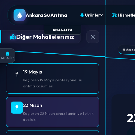
Ankara Su Arıtma
Ürünler
Hizmetle
ANASAYFA
Diğer Mahallelerimiz
Anasa
MİSAFİR
19 Mayıs
Keçiören 19 Mayıs profesyonel su
arıtma çözümleri.
23 Nisan
2
Keçiören 23 Nisan cihaz tamiri ve teknik
destek.