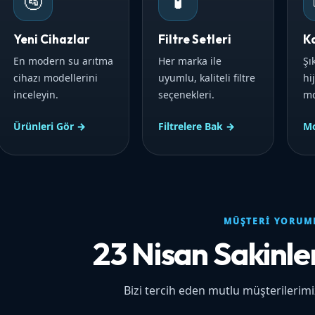
🚰
🧪
Yeni Cihazlar
Filtre Setleri
K
En modern su arıtma
Her marka ile
Şı
cihazı modellerini
uyumlu, kaliteli filtre
hi
inceleyin.
seçenekleri.
mo
Ürünleri Gör →
Filtrelere Bak →
Mo
MÜŞTERI YORUM
23 Nisan Sakinle
Bizi tercih eden mutlu müşterilerim