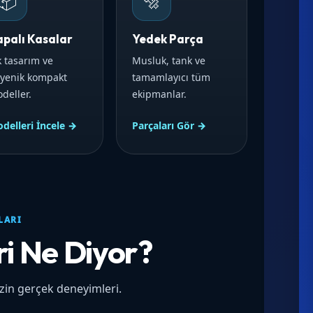
📦
🔩
apalı Kasalar
Yedek Parça
k tasarım ve
Musluk, tank ve
jyenik kompakt
tamamlayıcı tüm
deller.
ekipmanlar.
delleri İncele →
Parçaları Gör →
LARI
ri Ne Diyor?
izin gerçek deneyimleri.