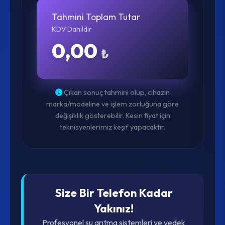
Tahmini Toplam Tutar
KDV Dahildir
0,00
₺
Çıkan sonuç tahmini olup, cihazın
marka/modeline ve işlem zorluğuna göre
değişiklik gösterebilir. Kesin fiyat için
teknisyenlerimiz keşif yapacaktır.
Size Bir Telefon Kadar
Yakınız!
Profesyonel su arıtma sistemleri ve yedek