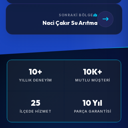
SONRAKI BÖLGE
Naci Çakır Su Arıtma
10+
10K+
YILLIK DENEYIM
MUTLU MÜŞTERI
25
10 Yıl
İLÇEDE HIZMET
PARÇA GARANTISI