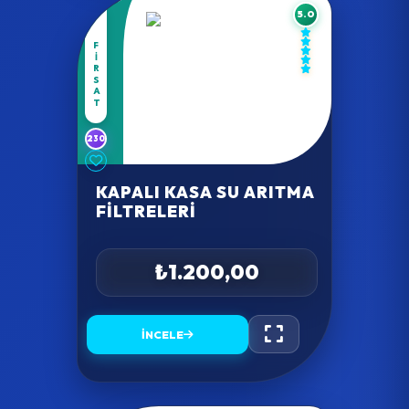
5.0
FIRSAT
230
KAPALI KASA SU ARITMA
FILTRELERI
₺1.200,00
İNCELE