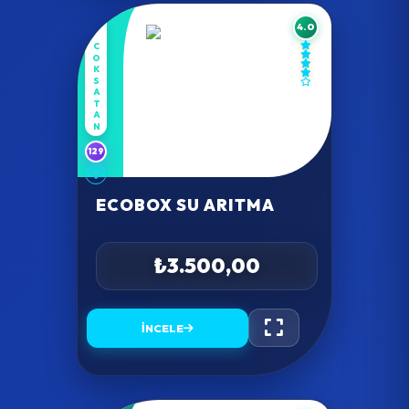
4.0
COKSATAN
129
ECOBOX SU ARITMA
₺3.500,00
İNCELE