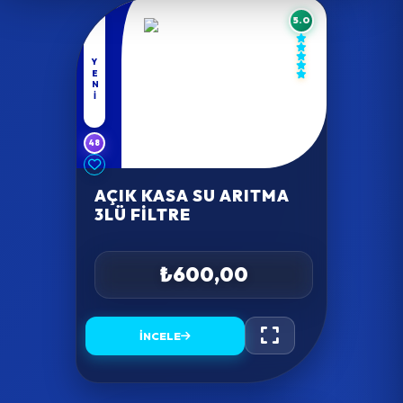
5.0
YENI
48
AÇIK KASA SU ARITMA
3LÜ FILTRE
₺600,00
İNCELE