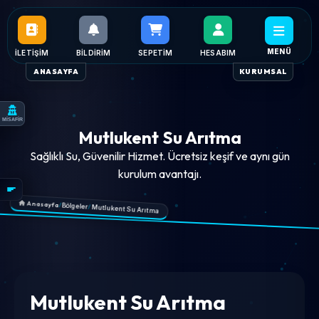
MENÜ
İLETIŞIM
BILDIRIM
SEPETIM
HESABIM
ANASAYFA
KURUMSAL
MİSAFİR
Mutlukent Su Arıtma
Sağlıklı Su, Güvenilir Hizmet. Ücretsiz keşif ve aynı gün
kurulum avantajı.
Anasayfa
/
Bölgeler
/
Mutlukent Su Arıtma
Mutlukent Su Arıtma