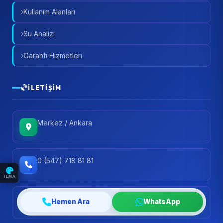
Kullanım Alanları
Su Analizi
Garanti Hizmetleri
İLETIŞIM
Merkez / Ankara
0 (547) 718 81 81
TEMA
info@ankarasuaritma.org
Hemen Ara
WhatsApp