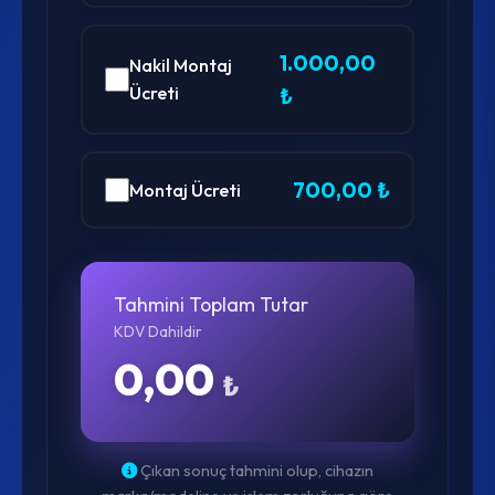
1.000,00
Nakil Montaj
Ücreti
₺
700,00 ₺
Montaj Ücreti
Tahmini Toplam Tutar
KDV Dahildir
0,00
₺
Çıkan sonuç tahmini olup, cihazın