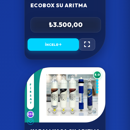
ECOBOX SU ARITMA
₺3.500,00
İNCELE
5.0
FIRSAT
230