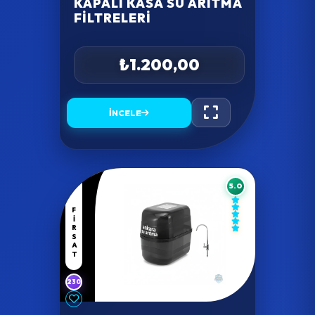
KAPALI KASA SU ARITMA
FILTRELERI
₺1.200,00
İNCELE
5.0
FIRSAT
230