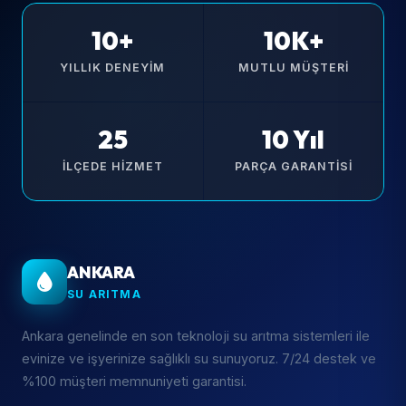
10+
10K+
YILLIK DENEYIM
MUTLU MÜŞTERI
25
10 Yıl
İLÇEDE HIZMET
PARÇA GARANTISI
ANKARA
SU ARITMA
Ankara genelinde en son teknoloji su arıtma sistemleri ile
evinize ve işyerinize sağlıklı su sunuyoruz. 7/24 destek ve
%100 müşteri memnuniyeti garantisi.