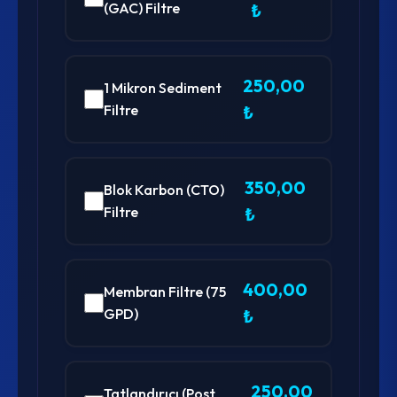
(GAC) Filtre
₺
250,00
1 Mikron Sediment
Filtre
₺
350,00
Blok Karbon (CTO)
Filtre
₺
400,00
Membran Filtre (75
GPD)
₺
250,00
Tatlandırıcı (Post