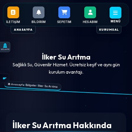
MENÜ
İLETIŞIM
BILDIRIM
SEPETIM
HESABIM
ANASAYFA
KURUMSAL
MİSAFİR
İlker Su Arıtma
Sağlıklı Su, Güvenilir Hizmet. Ücretsiz keşif ve aynı gün
kurulum avantajı.
Anasayfa
/
Bölgeler
/
İlker Su Arıtma
İlker Su Arıtma Hakkında