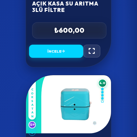
AÇIK KASA SU ARITMA
3LÜ FILTRE
₺600,00
İNCELE
4.0
COKSATAN
129