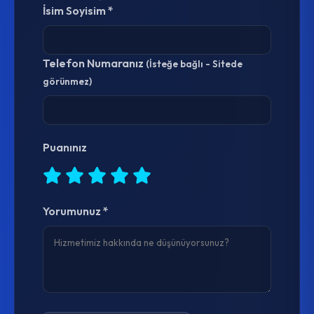
İsim Soyisim *
Telefon Numaranız
(İsteğe bağlı - Sitede
görünmez)
Puanınız
Yorumunuz *