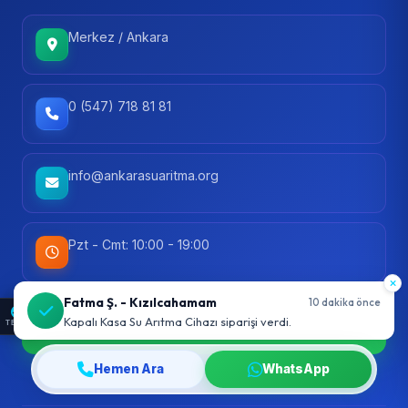
Merkez / Ankara
0 (547) 718 81 81
info@ankarasuaritma.org
Pzt - Cmt: 10:00 - 19:00
WhatsApp'tan Yaz
TEMA
Hızlı yanıt garantisi
Hemen Ara
WhatsApp