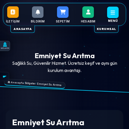
MENÜ
İLETIŞIM
BILDIRIM
SEPETIM
HESABIM
ANASAYFA
KURUMSAL
MİSAFİR
Emniyet Su Arıtma
Sağlıklı Su, Güvenilir Hizmet. Ücretsiz keşif ve aynı gün
kurulum avantajı.
Anasayfa
/
Bölgeler
/
Emniyet Su Arıtma
Emniyet Su Arıtma