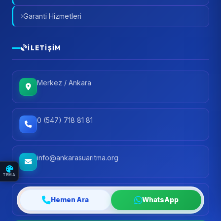
Garanti Hizmetleri
İLETIŞIM
Merkez / Ankara
0 (547) 718 81 81
info@ankarasuaritma.org
TEMA
Pzt - Cmt: 10:00 - 19:00
Hemen Ara
WhatsApp