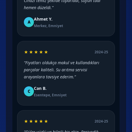
Cihazı temiz şekilde toparladı, suyun tadı
hemen düzeldi.”
Ahmet Y.
A
Merkez, Emniyet
★★★★★
2024-25
“Fiyatları oldukça makul ve kullandıkları
parçalar kaliteli. Su arıtma servisi
arayanlara tavsiye ederim.”
Can B.
C
Esentepe, Emniyet
★★★★★
2024-25
“Güler yüzlü ve bilgili bir ekip. Periyodik