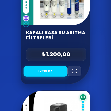
FIRSAT
230
KAPALI KASA SU ARITMA
FILTRELERI
₺1.200,00
İNCELE
5.0