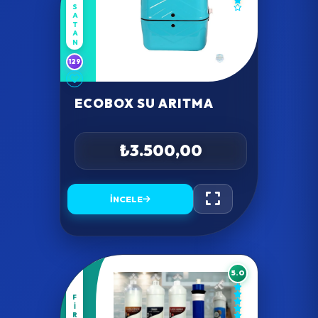
COKSATAN
129
ECOBOX SU ARITMA
₺3.500,00
İNCELE
5.0