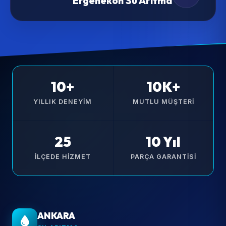
Ergenekon Su Arıtma
10+
10K+
YILLIK DENEYIM
MUTLU MÜŞTERI
25
10 Yıl
İLÇEDE HIZMET
PARÇA GARANTISI
ANKARA