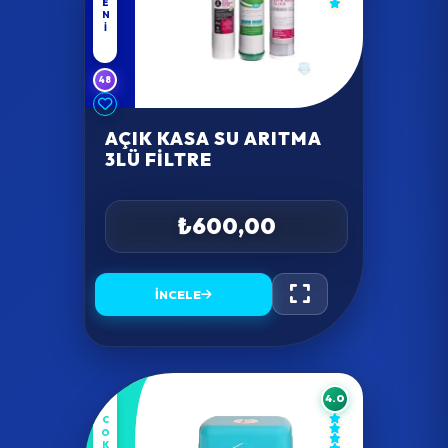
YENI
48
AÇIK KASA SU ARITMA
3LÜ FILTRE
₺600,00
İNCELE
4.0