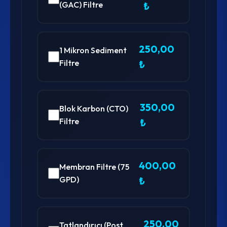
(GAC) Filtre
₺
250,00
1 Mikron Sediment
Filtre
₺
350,00
Blok Karbon (CTO)
Filtre
₺
400,00
Membran Filtre (75
GPD)
₺
250,00
Tatlandırıcı (Post