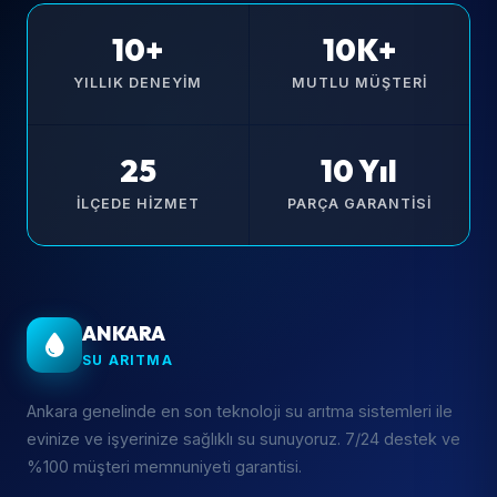
10+
10K+
YILLIK DENEYIM
MUTLU MÜŞTERI
25
10 Yıl
İLÇEDE HIZMET
PARÇA GARANTISI
ANKARA
SU ARITMA
Ankara genelinde en son teknoloji su arıtma sistemleri ile
evinize ve işyerinize sağlıklı su sunuyoruz. 7/24 destek ve
%100 müşteri memnuniyeti garantisi.