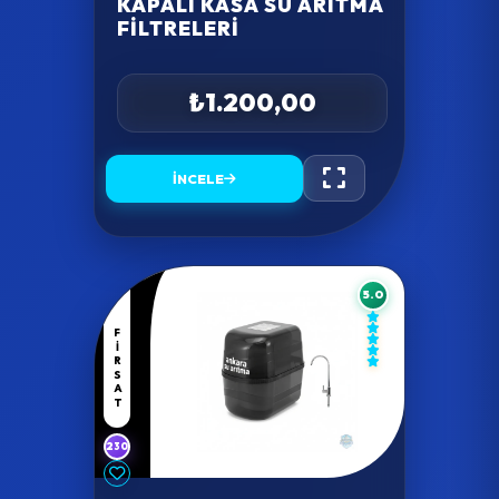
KAPALI KASA SU ARITMA
FILTRELERI
₺1.200,00
İNCELE
5.0
FIRSAT
230