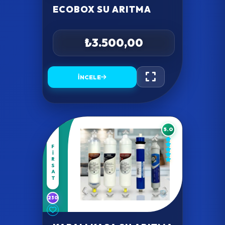
ECOBOX SU ARITMA
₺3.500,00
İNCELE
5.0
FIRSAT
230