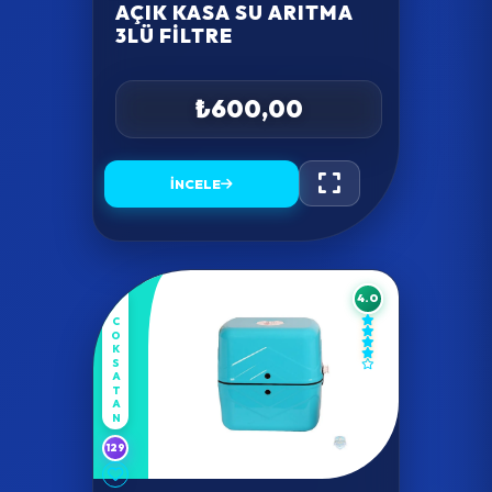
AÇIK KASA SU ARITMA
3LÜ FILTRE
₺600,00
İNCELE
4.0
COKSATAN
129