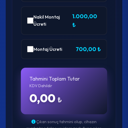
1.000,00
Nakil Montaj
Ücreti
₺
700,00 ₺
Montaj Ücreti
Tahmini Toplam Tutar
KDV Dahildir
0,00
₺
Çıkan sonuç tahmini olup, cihazın