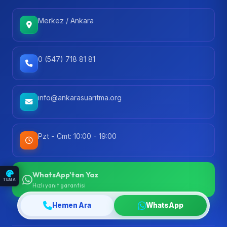
Merkez / Ankara
0 (547) 718 81 81
info@ankarasuaritma.org
Pzt - Cmt: 10:00 - 19:00
WhatsApp'tan Yaz
TEMA
Hızlı yanıt garantisi
Hemen Ara
WhatsApp