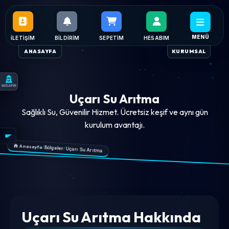
MENÜ
İLETIŞIM
BILDIRIM
SEPETIM
HESABIM
ANASAYFA
KURUMSAL
MİSAFİR
Uçarı Su Arıtma
Sağlıklı Su, Güvenilir Hizmet. Ücretsiz keşif ve aynı gün
kurulum avantajı.
Anasayfa
/
Bölgeler
/
Uçarı Su Arıtma
Uçarı Su Arıtma Hakkında