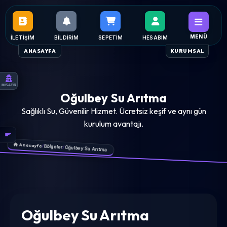
MENÜ
İLETIŞIM
BILDIRIM
SEPETIM
HESABIM
ANASAYFA
KURUMSAL
MİSAFİR
Oğulbey Su Arıtma
Sağlıklı Su, Güvenilir Hizmet. Ücretsiz keşif ve aynı gün
kurulum avantajı.
Anasayfa
/
Bölgeler
/
Oğulbey Su Arıtma
Oğulbey Su Arıtma