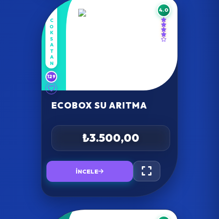
4.0
COKSATAN
129
ECOBOX SU ARITMA
₺3.500,00
İNCELE