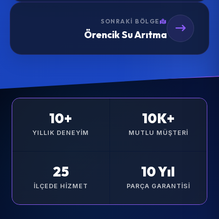
SONRAKI BÖLGE
Örencik Su Arıtma
10+
10K+
YILLIK DENEYIM
MUTLU MÜŞTERI
25
10 Yıl
İLÇEDE HIZMET
PARÇA GARANTISI