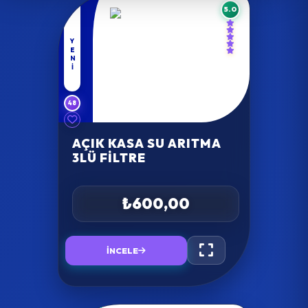
5.0
YENI
48
AÇIK KASA SU ARITMA
3LÜ FILTRE
₺600,00
İNCELE