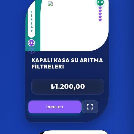
5.0
FIRSAT
230
KAPALI KASA SU ARITMA
FILTRELERI
₺1.200,00
İNCELE