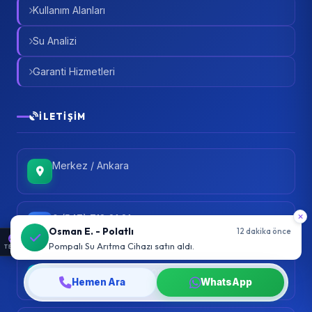
Kullanım Alanları
Su Analizi
Garanti Hizmetleri
İLETIŞIM
Merkez / Ankara
0 (547) 718 81 81
TEMA
info@ankarasuaritma.org
Hemen Ara
WhatsApp