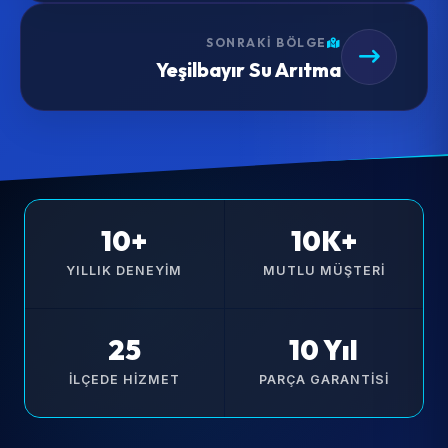
SONRAKI BÖLGE
Yeşilbayır Su Arıtma
10+
10K+
YILLIK DENEYIM
MUTLU MÜŞTERI
25
10 Yıl
İLÇEDE HIZMET
PARÇA GARANTISI