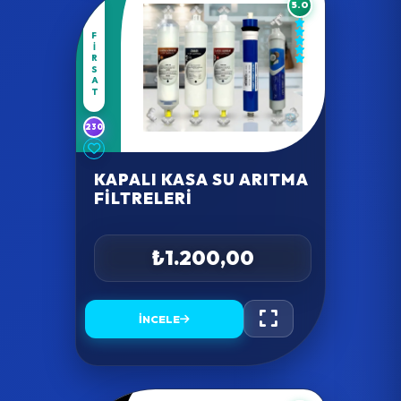
5.0
FIRSAT
230
KAPALI KASA SU ARITMA
FILTRELERI
₺1.200,00
İNCELE