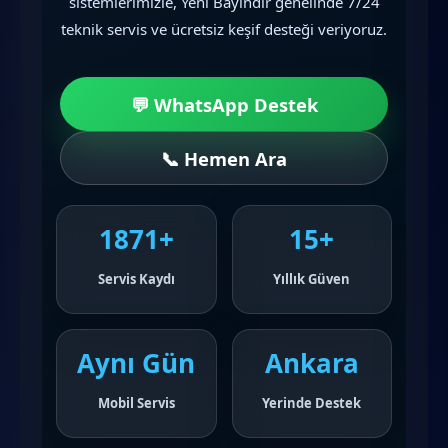
sistemlerimizle, Yeni Bayındır genelinde 7/24
teknik servis ve ücretsiz keşif desteği veriyoruz.
💬 WhatsApp Destek
📞 Hemen Ara
1871+
15+
Servis Kaydı
Yıllık Güven
Aynı Gün
Ankara
Mobil Servis
Yerinde Destek