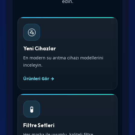
edin.
🚰
Yeni Cihazlar
En modern su arıtma cihazı modellerini
inceleyin.
Ürünleri Gör →
🧪
Filtre Setleri
Her marka ile uyumlu, kaliteli filtre