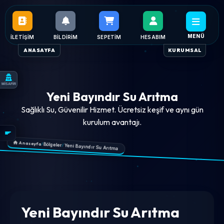
MENÜ
İLETIŞIM
BILDIRIM
SEPETIM
HESABIM
ANASAYFA
KURUMSAL
MİSAFİR
Yeni Bayındır Su Arıtma
Sağlıklı Su, Güvenilir Hizmet. Ücretsiz keşif ve aynı gün
kurulum avantajı.
Anasayfa
/
Bölgeler
/
Yeni Bayındır Su Arıtma
Yeni Bayındır Su Arıtma