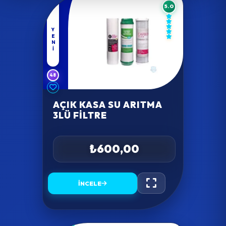
5.0
YENI
48
AÇIK KASA SU ARITMA
3LÜ FILTRE
₺600,00
İNCELE