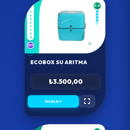
4.0
COKSATAN
129
ECOBOX SU ARITMA
₺3.500,00
İNCELE