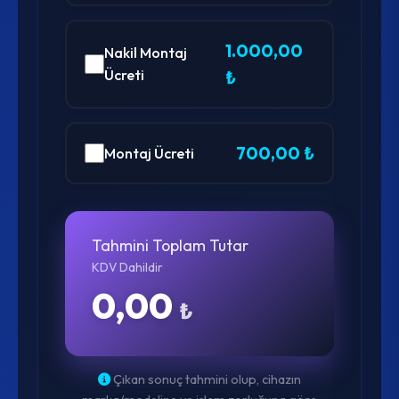
1.000,00
Nakil Montaj
Ücreti
₺
700,00 ₺
Montaj Ücreti
Tahmini Toplam Tutar
KDV Dahildir
0,00
₺
Çıkan sonuç tahmini olup, cihazın