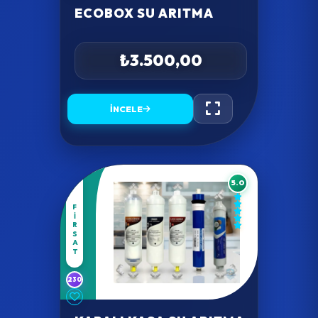
ECOBOX SU ARITMA
₺3.500,00
İNCELE
5.0
FIRSAT
230