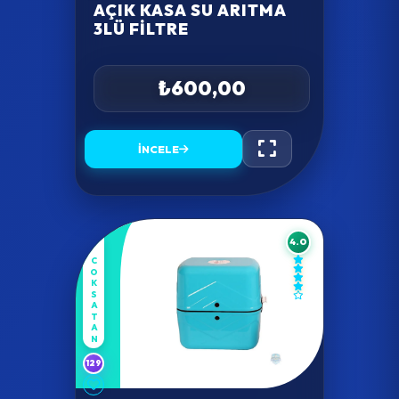
AÇIK KASA SU ARITMA
3LÜ FILTRE
₺600,00
İNCELE
4.0
COKSATAN
129