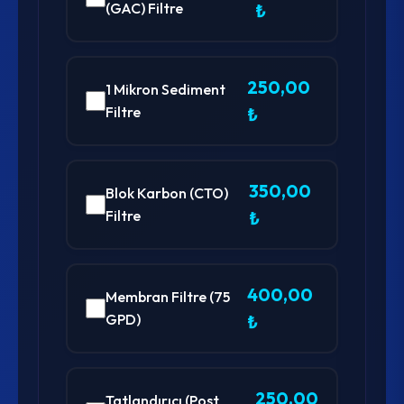
(GAC) Filtre
₺
250,00
1 Mikron Sediment
Filtre
₺
350,00
Blok Karbon (CTO)
Filtre
₺
400,00
Membran Filtre (75
GPD)
₺
250,00
Tatlandırıcı (Post