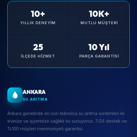
10+
10K+
YILLIK DENEYIM
MUTLU MÜŞTERI
25
10 Yıl
İLÇEDE HIZMET
PARÇA GARANTISI
ANKARA
SU ARITMA
Ankara genelinde en son teknoloji su arıtma sistemleri ile
evinize ve işyerinize sağlıklı su sunuyoruz. 7/24 destek ve
%100 müşteri memnuniyeti garantisi.