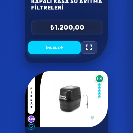
KAPALI KASA SU ARITMA
FILTRELERI
₺1.200,00
İNCELE
5.0
FIRSAT
230