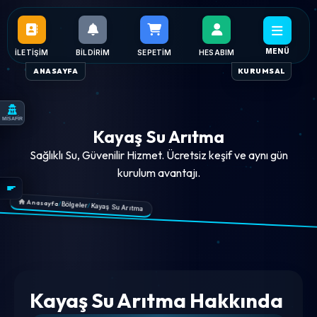
MENÜ
İLETIŞIM
BILDIRIM
SEPETIM
HESABIM
ANASAYFA
KURUMSAL
MİSAFİR
Kayaş Su Arıtma
Sağlıklı Su, Güvenilir Hizmet. Ücretsiz keşif ve aynı gün
kurulum avantajı.
Anasayfa
/
Bölgeler
/
Kayaş Su Arıtma
Kayaş Su Arıtma Hakkında