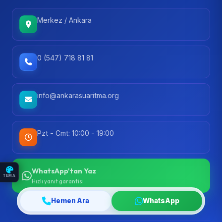
Merkez / Ankara
0 (547) 718 81 81
info@ankarasuaritma.org
Pzt - Cmt: 10:00 - 19:00
WhatsApp'tan Yaz
TEMA
Hızlı yanıt garantisi
Hemen Ara
WhatsApp