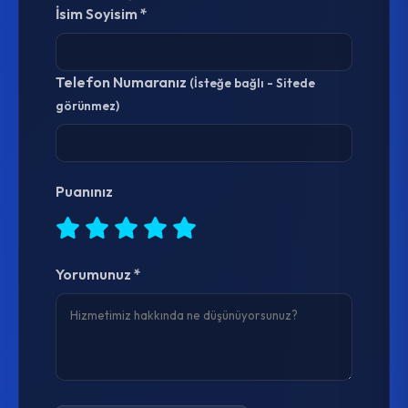
İsim Soyisim *
Telefon Numaranız
(İsteğe bağlı - Sitede
görünmez)
Puanınız
Yorumunuz *