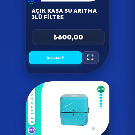
AÇIK KASA SU ARITMA
3LÜ FILTRE
₺600,00
İNCELE
4.0
COKSATAN
129