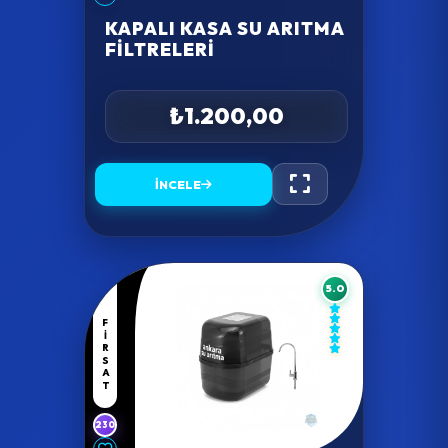
KAPALI KASA SU ARITMA
FILTRELERI
₺1.200,00
İNCELE
5.0
FIRSAT
230