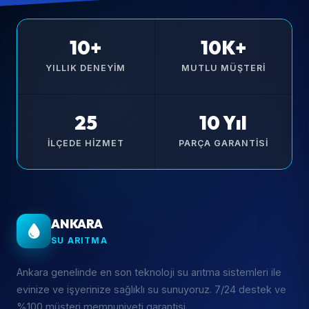
10+
10K+
YILLIK DENEYIM
MUTLU MÜŞTERI
25
10 Yıl
İLÇEDE HIZMET
PARÇA GARANTISI
ANKARA
SU ARITMA
Ankara genelinde en son teknoloji su arıtma sistemleri ile
evinize ve işyerinize sağlıklı su sunuyoruz. 7/24 destek ve
%100 müşteri memnuniyeti garantisi.