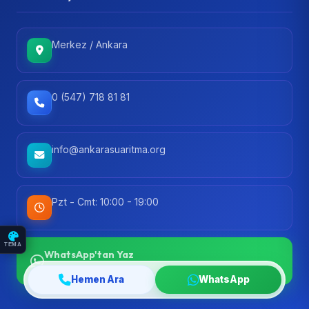
Merkez / Ankara
0 (547) 718 81 81
info@ankarasuaritma.org
Pzt - Cmt: 10:00 - 19:00
Meryem E. - Mamak
5 saat önce
Pompalı Su Arıtma Cihazı satın aldı.
TEMA
WhatsApp'tan Yaz
Hızlı yanıt garantisi
Hemen Ara
WhatsApp