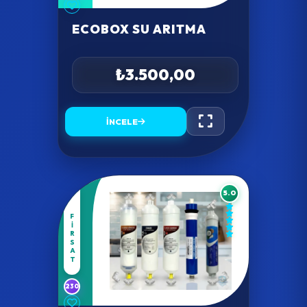
ECOBOX SU ARITMA
₺3.500,00
İNCELE
5.0
FIRSAT
230