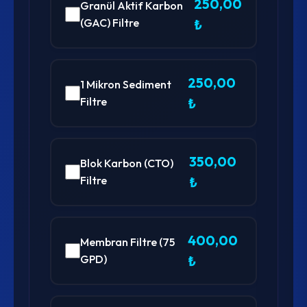
250,00
Granül Aktif Karbon
(GAC) Filtre
₺
250,00
1 Mikron Sediment
Filtre
₺
350,00
Blok Karbon (CTO)
Filtre
₺
400,00
Membran Filtre (75
GPD)
₺