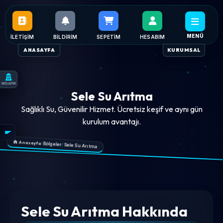
MENÜ
İLETIŞIM
BILDIRIM
SEPETIM
HESABIM
ANASAYFA
KURUMSAL
MİSAFİR
Sele Su Arıtma
Sağlıklı Su, Güvenilir Hizmet. Ücretsiz keşif ve aynı gün
kurulum avantajı.
Anasayfa
/
Bölgeler
/
Sele Su Arıtma
Sele Su Arıtma Hakkında